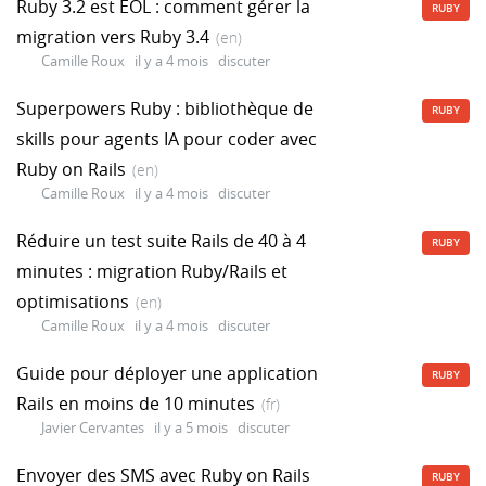
Ruby 3.2 est EOL : comment gérer la
RUBY
migration vers Ruby 3.4
(en)
Camille Roux
il y a 4 mois
discuter
Superpowers Ruby : bibliothèque de
RUBY
skills pour agents IA pour coder avec
Ruby on Rails
(en)
Camille Roux
il y a 4 mois
discuter
Réduire un test suite Rails de 40 à 4
RUBY
minutes : migration Ruby/Rails et
optimisations
(en)
Camille Roux
il y a 4 mois
discuter
Guide pour déployer une application
RUBY
Rails en moins de 10 minutes
(fr)
Javier Cervantes
il y a 5 mois
discuter
Envoyer des SMS avec Ruby on Rails
RUBY