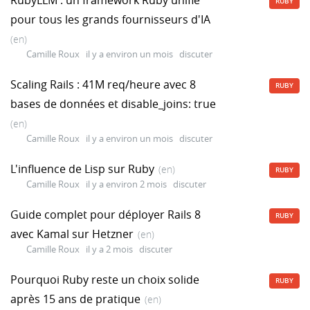
RUBY
pour tous les grands fournisseurs d'IA
(en)
Camille Roux
il y a environ un mois
discuter
Scaling Rails : 41M req/heure avec 8
RUBY
bases de données et disable_joins: true
(en)
Camille Roux
il y a environ un mois
discuter
L'influence de Lisp sur Ruby
(en)
RUBY
Camille Roux
il y a environ 2 mois
discuter
Guide complet pour déployer Rails 8
RUBY
avec Kamal sur Hetzner
(en)
Camille Roux
il y a 2 mois
discuter
Pourquoi Ruby reste un choix solide
RUBY
après 15 ans de pratique
(en)