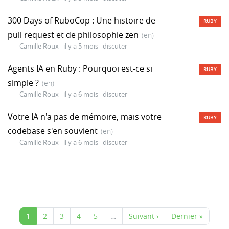
300 Days of RuboCop : Une histoire de
RUBY
pull request et de philosophie zen
(en)
Camille Roux
il y a 5 mois
discuter
Agents IA en Ruby : Pourquoi est-ce si
RUBY
simple ?
(en)
Camille Roux
il y a 6 mois
discuter
Votre IA n'a pas de mémoire, mais votre
RUBY
codebase s'en souvient
(en)
Camille Roux
il y a 6 mois
discuter
1
2
3
4
5
…
Suivant ›
Dernier »