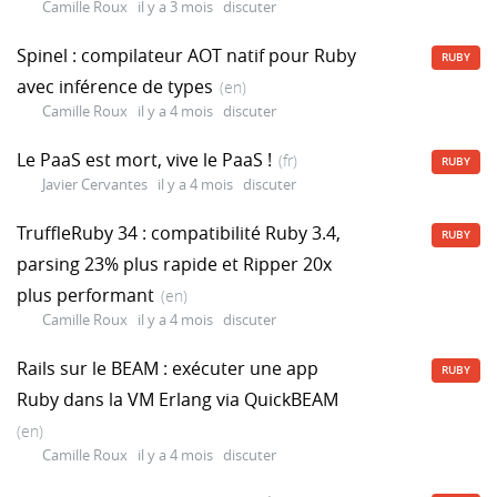
Camille Roux
il y a 3 mois
discuter
Spinel : compilateur AOT natif pour Ruby
RUBY
avec inférence de types
(en)
Camille Roux
il y a 4 mois
discuter
Le PaaS est mort, vive le PaaS !
(fr)
RUBY
Javier Cervantes
il y a 4 mois
discuter
TruffleRuby 34 : compatibilité Ruby 3.4,
RUBY
parsing 23% plus rapide et Ripper 20x
plus performant
(en)
Camille Roux
il y a 4 mois
discuter
Rails sur le BEAM : exécuter une app
RUBY
Ruby dans la VM Erlang via QuickBEAM
(en)
Camille Roux
il y a 4 mois
discuter