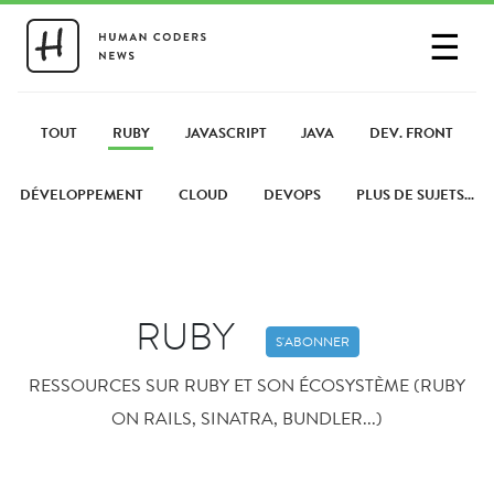
☰
SE CONNECTER
PARTAGER UN LIEN
TOUT
RUBY
JAVASCRIPT
JAVA
DEV. FRONT
DÉVELOPPEMENT
CLOUD
DEVOPS
PLUS DE SUJETS...
RUBY
S'ABONNER
RESSOURCES SUR RUBY ET SON ÉCOSYSTÈME (RUBY
ON RAILS, SINATRA, BUNDLER...)