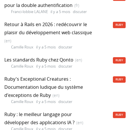
pour la double authentification
(fr)
Franci-lobbie LALANE
il y a 5 mois
discuter
Retour à Rails en 2026 : redécouvrir le
RUBY
plaisir du développement web classique
(en)
Camille Roux
il y a 5 mois
discuter
Les standards Ruby chez Qonto
(en)
RUBY
Camille Roux
il y a 5 mois
discuter
Ruby's Exceptional Creatures :
RUBY
Documentation ludique du système
d'exceptions de Ruby
(en)
Camille Roux
il y a 5 mois
discuter
Ruby : le meilleur langage pour
RUBY
développer des applications IA ?
(en)
Camille Roux
il y a 5 mois
discuter