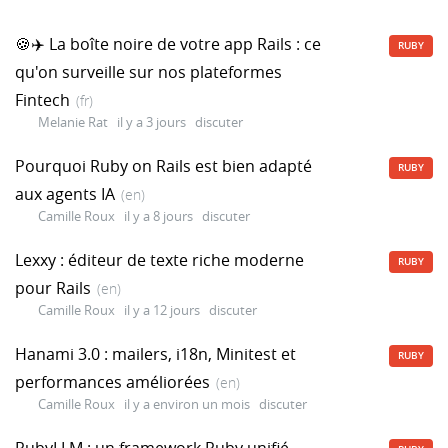
🍪✈️ La boîte noire de votre app Rails : ce
RUBY
qu'on surveille sur nos plateformes
Fintech
(fr)
Melanie Rat
il y a 3 jours
discuter
Pourquoi Ruby on Rails est bien adapté
RUBY
aux agents IA
(en)
Camille Roux
il y a 8 jours
discuter
Lexxy : éditeur de texte riche moderne
RUBY
pour Rails
(en)
Camille Roux
il y a 12 jours
discuter
Hanami 3.0 : mailers, i18n, Minitest et
RUBY
performances améliorées
(en)
Camille Roux
il y a environ un mois
discuter
RubyLLM : un framework Ruby unifié