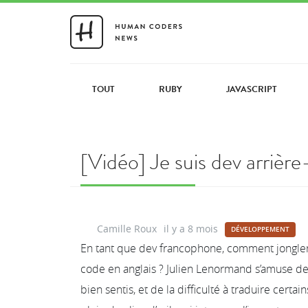
TOUT
RUBY
JAVASCRIPT
[Vidéo] Je suis dev arrièr
Camille Roux
il y a 8 mois
DÉVELOPPEMENT
En tant que dev francophone, comment jongler
code en anglais ? Julien Lenormand s’amuse de
bien sentis, et de la difficulté à traduire cert