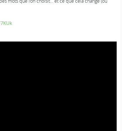
e des mots que l’on choisit… et ce que cela change (ou
T7KUk