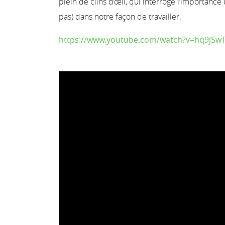
plein de clins d’œil, qui interroge l’importanc
pas) dans notre façon de travailler.
https://www.youtube.com/watch?v=hq9jSw