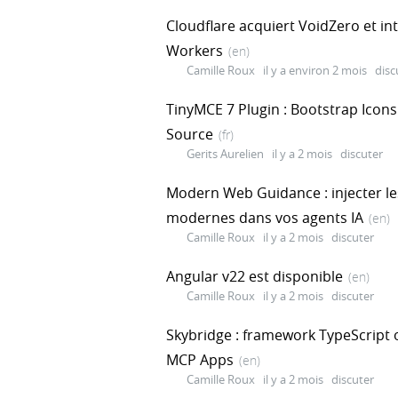
Cloudflare acquiert VoidZero et in
Workers
(en)
Camille Roux
il y a environ 2 mois
disc
TinyMCE 7 Plugin : Bootstrap Icon
Source
(fr)
Gerits Aurelien
il y a 2 mois
discuter
Modern Web Guidance : injecter l
modernes dans vos agents IA
(en)
Camille Roux
il y a 2 mois
discuter
Angular v22 est disponible
(en)
Camille Roux
il y a 2 mois
discuter
Skybridge : framework TypeScript 
MCP Apps
(en)
Camille Roux
il y a 2 mois
discuter