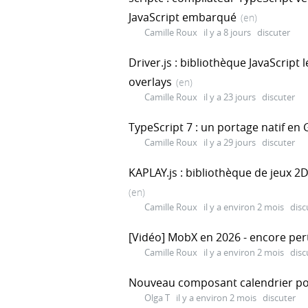
JavaScript embarqué
(en)
Camille Roux
il y a 8 jours
discuter
Driver.js : bibliothèque JavaScript 
overlays
(en)
Camille Roux
il y a 23 jours
discuter
TypeScript 7 : un portage natif en 
Camille Roux
il y a 29 jours
discuter
KAPLAY.js : bibliothèque de jeux 2D
(en)
Camille Roux
il y a environ 2 mois
disc
[Vidéo] MobX en 2026 - encore per
Camille Roux
il y a environ 2 mois
disc
Nouveau composant calendrier pou
Olga T
il y a environ 2 mois
discuter