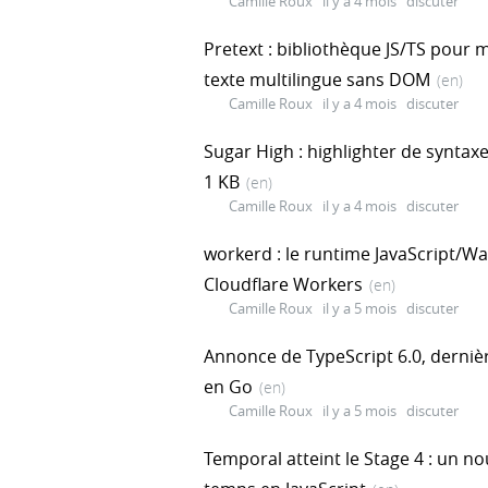
Camille Roux
il y a 4 mois
discuter
Pretext : bibliothèque JS/TS pour
texte multilingue sans DOM
(en)
Camille Roux
il y a 4 mois
discuter
Sugar High : highlighter de syntaxe
1 KB
(en)
Camille Roux
il y a 4 mois
discuter
workerd : le runtime JavaScript/
Cloudflare Workers
(en)
Camille Roux
il y a 5 mois
discuter
Annonce de TypeScript 6.0, dernièr
en Go
(en)
Camille Roux
il y a 5 mois
discuter
Temporal atteint le Stage 4 : un n