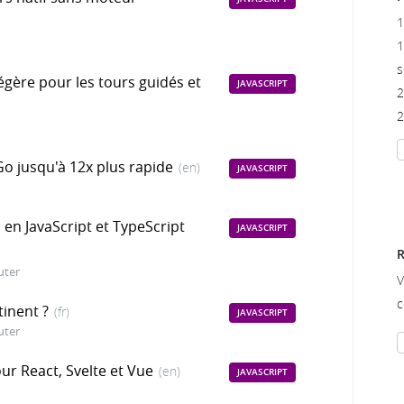
1
1
s
légère pour les tours guidés et
JAVASCRIPT
2
2
Go jusqu'à 12x plus rapide
(en)
JAVASCRIPT
 en JavaScript et TypeScript
JAVASCRIPT
R
uter
V
c
tinent ?
(fr)
JAVASCRIPT
uter
r React, Svelte et Vue
(en)
JAVASCRIPT