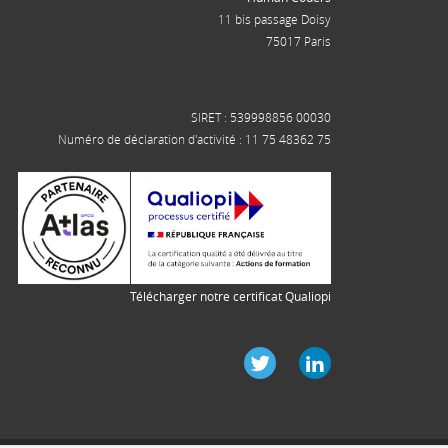
11 bis passage Doisy
75017 Paris
SIRET : 539998856 00030
Numéro de déclaration d'activité : 11 75 48362 75
Télécharger notre certificat Qualiopi