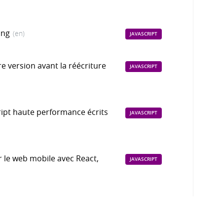
ing
(en)
JAVASCRIPT
e version avant la réécriture
JAVASCRIPT
cript haute performance écrits
JAVASCRIPT
r le web mobile avec React,
JAVASCRIPT