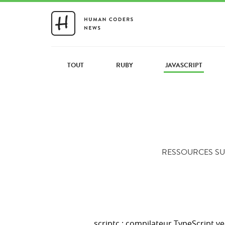
TOUT
RUBY
JAVASCRIPT
RESSOURCES SUR
scriptc : compilateur TypeScript v