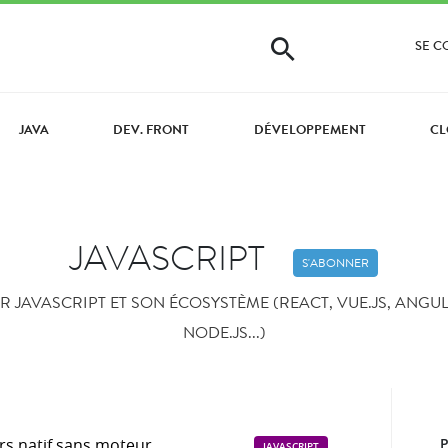
SE 
JAVA
DEV. FRONT
DÉVELOPPEMENT
CL
JAVASCRIPT
S'ABONNER
 JAVASCRIPT ET SON ÉCOSYSTÈME (REACT, VUE.JS, ANGUL
NODE.JS...)
ers natif sans moteur
JAVASCRIPT