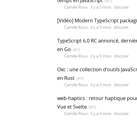
temps en JavaScript
(en)
Camille Roux
il y a 5 mois
discuter
[Vidéo] Modern TypeScript packag
Camille Roux
il y a 5 mois
discuter
TypeScript 6.0 RC annoncé, dernièr
en Go
(en)
Camille Roux
il y a 5 mois
discuter
Oxc : une collection d'outils JavaS
en Rust
(en)
Camille Roux
il y a 5 mois
discuter
web-haptics : retour haptique pou
Vue et Svelte
(en)
Camille Roux
il y a 5 mois
discuter