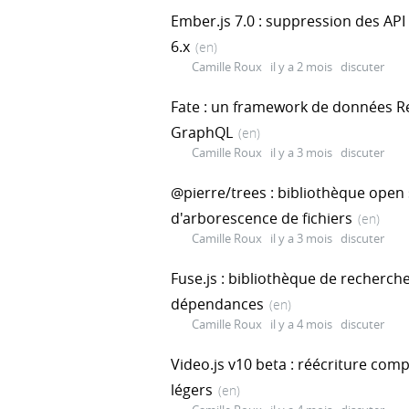
Ember.js 7.0 : suppression des API 
6.x
(en)
Camille Roux
il y a 2 mois
discuter
Fate : un framework de données Re
GraphQL
(en)
Camille Roux
il y a 3 mois
discuter
@pierre/trees : bibliothèque open
d'arborescence de fichiers
(en)
Camille Roux
il y a 3 mois
discuter
Fuse.js : bibliothèque de recherch
dépendances
(en)
Camille Roux
il y a 4 mois
discuter
Video.js v10 beta : réécriture com
légers
(en)