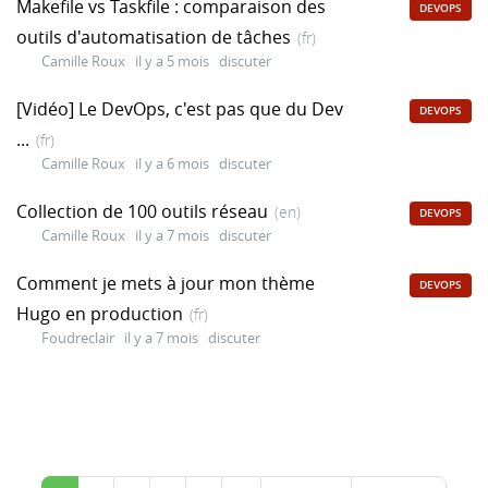
Makefile vs Taskfile : comparaison des
DEVOPS
outils d'automatisation de tâches
(fr)
Camille Roux
il y a 5 mois
discuter
[Vidéo] Le DevOps, c'est pas que du Dev
DEVOPS
...
(fr)
Camille Roux
il y a 6 mois
discuter
Collection de 100 outils réseau
(en)
DEVOPS
Camille Roux
il y a 7 mois
discuter
Comment je mets à jour mon thème
DEVOPS
Hugo en production
(fr)
Foudreclair
il y a 7 mois
discuter