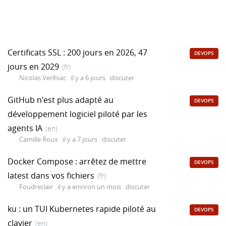
Certificats SSL : 200 jours en 2026, 47
DEVOPS
jours en 2029
(fr)
Nicolas Verlhiac
il y a 6 jours
discuter
GitHub n'est plus adapté au
DEVOPS
développement logiciel piloté par les
agents IA
(en)
Camille Roux
il y a 7 jours
discuter
Docker Compose : arrêtez de mettre
DEVOPS
latest dans vos fichiers
(fr)
Foudreclair
il y a environ un mois
discuter
ku : un TUI Kubernetes rapide piloté au
DEVOPS
clavier
(en)