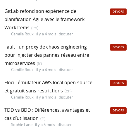
GitLab refond son expérience de
DEVOPS
planification Agile avec le framework
Work Items
(en)
Camille Roux
il y a 4 mois
discuter
Fault : un proxy de chaos engineering
DEVOPS
pour injecter des pannes réseau entre
microservices
(fr)
Camille Roux
il y a 4 mois
discuter
Floci : émulateur AWS local open-source
DEVOPS
et gratuit sans restrictions
(en)
Camille Roux
il y a 4 mois
discuter
TDD vs BDD : Différences, avantages et
DEVOPS
cas d’utilisation
(fr)
Sophie Lane
il y a 5 mois
discuter