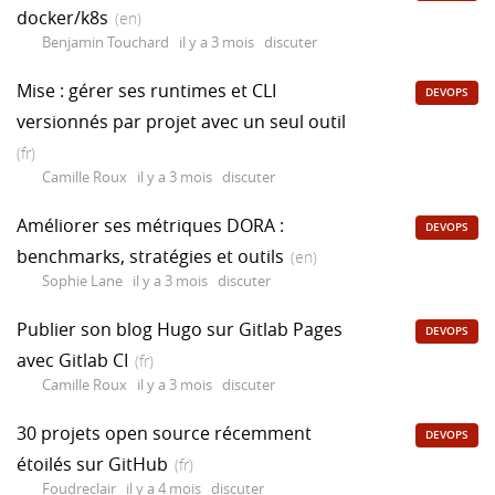
docker/k8s
(en)
Benjamin Touchard
il y a 3 mois
discuter
Mise : gérer ses runtimes et CLI
DEVOPS
versionnés par projet avec un seul outil
(fr)
Camille Roux
il y a 3 mois
discuter
Améliorer ses métriques DORA :
DEVOPS
benchmarks, stratégies et outils
(en)
Sophie Lane
il y a 3 mois
discuter
Publier son blog Hugo sur Gitlab Pages
DEVOPS
avec Gitlab CI
(fr)
Camille Roux
il y a 3 mois
discuter
30 projets open source récemment
DEVOPS
étoilés sur GitHub
(fr)
Foudreclair
il y a 4 mois
discuter