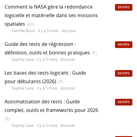
Comment la NASA gère la redondance
DEVOPS
logicielle et matérielle dans ses missions
spatiales
(en)
Camille Roux
il y a 5 mois
discuter
Guide des tests de régression :
DEVOPS
définition, outils et bonnes pratiques
(fr)
Sophie Lane
il y a 5 mois
discuter
Les bases des tests logiciels : Guide
DEVOPS
pour débutants (2026)
(fr)
Sophie Lane
il y a 5 mois
discuter
Automatisation des tests : Guide
DEVOPS
complet, outils et frameworks pour 2026
(fr)
Sophie Lane
il y a 5 mois
discuter