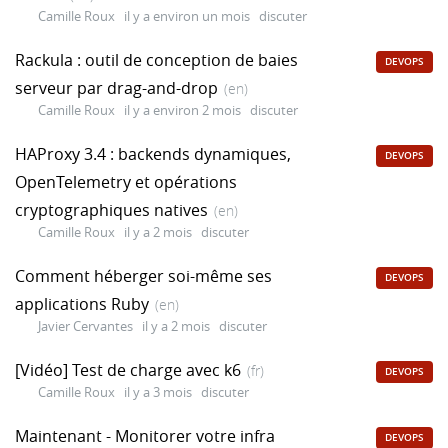
Camille Roux
il y a environ un mois
discuter
Rackula : outil de conception de baies
DEVOPS
serveur par drag-and-drop
(en)
Camille Roux
il y a environ 2 mois
discuter
HAProxy 3.4 : backends dynamiques,
DEVOPS
OpenTelemetry et opérations
cryptographiques natives
(en)
Camille Roux
il y a 2 mois
discuter
Comment héberger soi-même ses
DEVOPS
applications Ruby
(en)
Javier Cervantes
il y a 2 mois
discuter
[Vidéo] Test de charge avec k6
(fr)
DEVOPS
Camille Roux
il y a 3 mois
discuter
Maintenant - Monitorer votre infra
DEVOPS