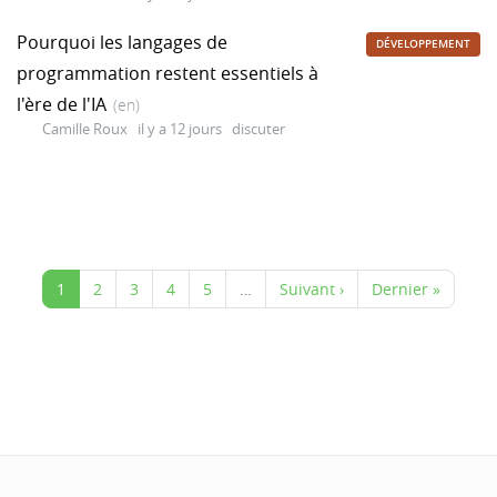
Pourquoi les langages de
DÉVELOPPEMENT
programmation restent essentiels à
l'ère de l'IA
(en)
Camille Roux
il y a 12 jours
discuter
1
2
3
4
5
…
Suivant ›
Dernier »