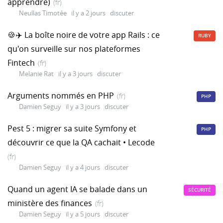
apprendre)
(fr)
Neullas Timotée
il y a 2 jours
discuter
🍪✈️ La boîte noire de votre app Rails : ce
RUBY
qu'on surveille sur nos plateformes
Fintech
(fr)
Melanie Rat
il y a 3 jours
discuter
Arguments nommés en PHP
(fr)
PHP
Damien Seguy
il y a 3 jours
discuter
Pest 5 : migrer sa suite Symfony et
PHP
découvrir ce que la QA cachait • Lecode
(fr)
Damien Seguy
il y a 4 jours
discuter
Quand un agent IA se balade dans un
SÉCURITÉ
ministère des finances
(fr)
Damien Seguy
il y a 5 jours
discuter