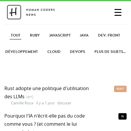
☰
SE CONNECTER
PARTAGER UN LIEN
TOUT
RUBY
JAVASCRIPT
JAVA
DEV. FRONT
DÉVELOPPEMENT
CLOUD
DEVOPS
PLUS DE SUJETS...
Rust adopte une politique d'utilisation
RUST
des LLMs
(en)
Camille Roux
il y a 1 jour
discuter
Pourquoi l'IA n'écrit-elle pas du code
IA
comme vous ? (et comment le lui