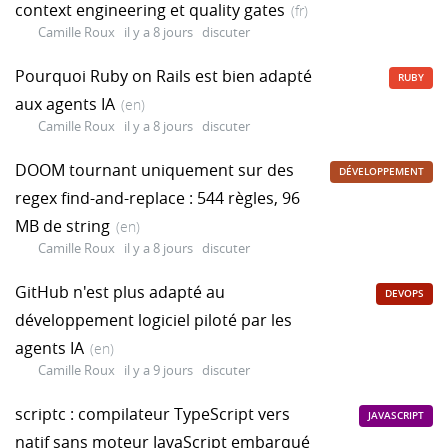
context engineering et quality gates
(fr)
Camille Roux
il y a 8 jours
discuter
Pourquoi Ruby on Rails est bien adapté
RUBY
aux agents IA
(en)
Camille Roux
il y a 8 jours
discuter
DOOM tournant uniquement sur des
DÉVELOPPEMENT
regex find-and-replace : 544 règles, 96
MB de string
(en)
Camille Roux
il y a 8 jours
discuter
GitHub n'est plus adapté au
DEVOPS
développement logiciel piloté par les
agents IA
(en)
Camille Roux
il y a 9 jours
discuter
scriptc : compilateur TypeScript vers
JAVASCRIPT
natif sans moteur JavaScript embarqué