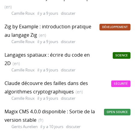
(en)
Camille Roux
il y a 9 jours
discuter
Zig by Example : introduction pratique
DÉVELOPPEMENT
au langage Zig
(en)
Camille Roux
il y a 9 jours
discuter
Langages spatiaux : écrire du code en
SCIENCE
2D
(en)
Camille Roux
il y a 9 jours
discuter
Claude découvre des failles dans des
SÉCURITÉ
algorithmes cryptographiques
(en)
Camille Roux
il y a 9 jours
discuter
Magix CMS 4.0.0 disponible : Sortie de la
OPEN SOURCE
version stable
(fr)
Gerits Aurelien
il y a 10 jours
discuter