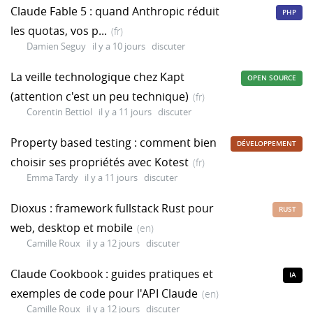
Claude Fable 5 : quand Anthropic réduit
PHP
les quotas, vos p...
(fr)
Damien Seguy
il y a 10 jours
discuter
La veille technologique chez Kapt
OPEN SOURCE
(attention c'est un peu technique)
(fr)
Corentin Bettiol
il y a 11 jours
discuter
Property based testing : comment bien
DÉVELOPPEMENT
choisir ses propriétés avec Kotest
(fr)
Emma Tardy
il y a 11 jours
discuter
Dioxus : framework fullstack Rust pour
RUST
web, desktop et mobile
(en)
Camille Roux
il y a 12 jours
discuter
Claude Cookbook : guides pratiques et
IA
exemples de code pour l'API Claude
(en)
Camille Roux
il y a 12 jours
discuter