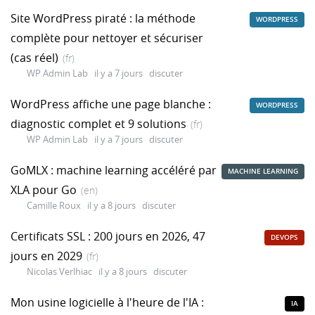
Site WordPress piraté : la méthode
WORDPRESS
complète pour nettoyer et sécuriser
(cas réel)
(fr)
WP Admin Lab
il y a 7 jours
discuter
WordPress affiche une page blanche :
WORDPRESS
diagnostic complet et 9 solutions
(fr)
WP Admin Lab
il y a 7 jours
discuter
GoMLX : machine learning accéléré par
MACHINE LEARNING
XLA pour Go
(en)
Camille Roux
il y a 8 jours
discuter
Certificats SSL : 200 jours en 2026, 47
DEVOPS
jours en 2029
(fr)
Nicolas Verlhiac
il y a 8 jours
discuter
Mon usine logicielle à l'heure de l'IA :
IA