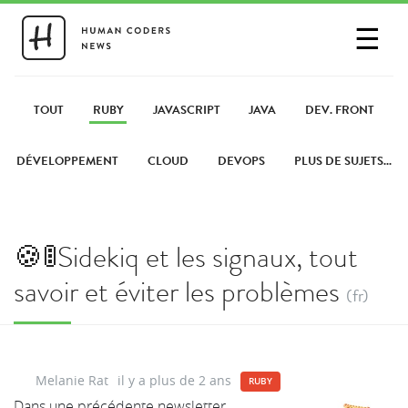
☰
SE CONNECTER
PARTAGER UN LIEN
TOUT
RUBY
JAVASCRIPT
JAVA
DEV. FRONT
DÉVELOPPEMENT
CLOUD
DEVOPS
PLUS DE SUJETS...
🍪🚦Sidekiq et les signaux, tout
savoir et éviter les problèmes
(fr)
Melanie Rat
il y a plus de 2 ans
RUBY
Dans une précédente newsletter,