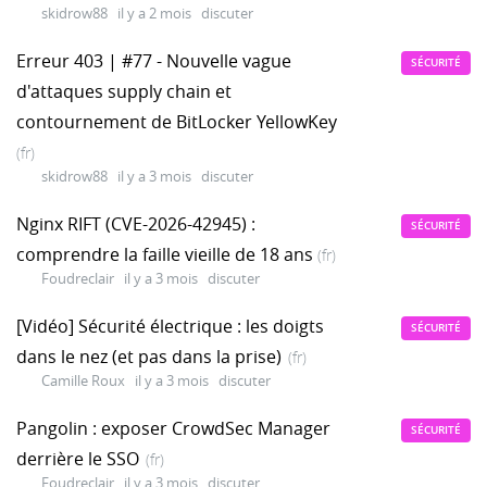
skidrow88
il y a 2 mois
discuter
Erreur 403 | #77 - Nouvelle vague
SÉCURITÉ
d'attaques supply chain et
contournement de BitLocker YellowKey
(fr)
skidrow88
il y a 3 mois
discuter
Nginx RIFT (CVE-2026-42945) :
SÉCURITÉ
comprendre la faille vieille de 18 ans
(fr)
Foudreclair
il y a 3 mois
discuter
[Vidéo] Sécurité électrique : les doigts
SÉCURITÉ
dans le nez (et pas dans la prise)
(fr)
Camille Roux
il y a 3 mois
discuter
Pangolin : exposer CrowdSec Manager
SÉCURITÉ
derrière le SSO
(fr)
Foudreclair
il y a 3 mois
discuter