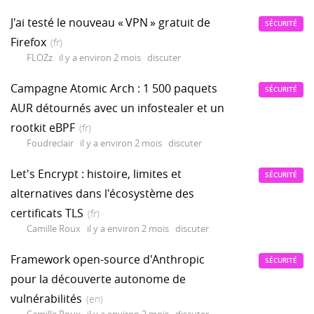
J'ai testé le nouveau « VPN » gratuit de
SÉCURITÉ
Firefox
(fr)
FLOZz
il y a environ 2 mois
discuter
Campagne Atomic Arch : 1 500 paquets
SÉCURITÉ
AUR détournés avec un infostealer et un
rootkit eBPF
(fr)
Foudreclair
il y a environ 2 mois
discuter
Let's Encrypt : histoire, limites et
SÉCURITÉ
alternatives dans l'écosystème des
certificats TLS
(fr)
Camille Roux
il y a environ 2 mois
discuter
Framework open-source d'Anthropic
SÉCURITÉ
pour la découverte autonome de
vulnérabilités
(en)