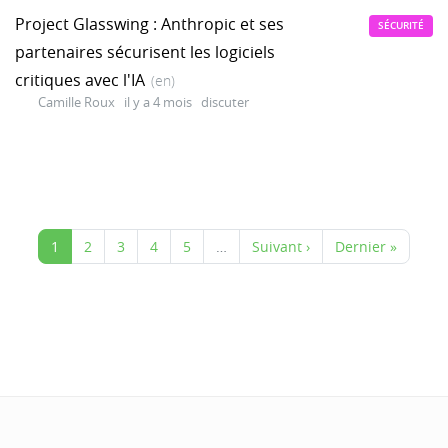
Project Glasswing : Anthropic et ses
SÉCURITÉ
partenaires sécurisent les logiciels
critiques avec l'IA
(en)
Camille Roux
il y a 4 mois
discuter
1
2
3
4
5
…
Suivant ›
Dernier »