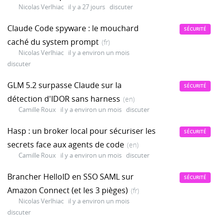
Nicolas Verlhiac
il y a 27 jours
discuter
Claude Code spyware : le mouchard
SÉCURITÉ
caché du system prompt
(fr)
Nicolas Verlhiac
il y a environ un mois
discuter
GLM 5.2 surpasse Claude sur la
SÉCURITÉ
détection d'IDOR sans harness
(en)
Camille Roux
il y a environ un mois
discuter
Hasp : un broker local pour sécuriser les
SÉCURITÉ
secrets face aux agents de code
(en)
Camille Roux
il y a environ un mois
discuter
Brancher HelloID en SSO SAML sur
SÉCURITÉ
Amazon Connect (et les 3 pièges)
(fr)
Nicolas Verlhiac
il y a environ un mois
discuter