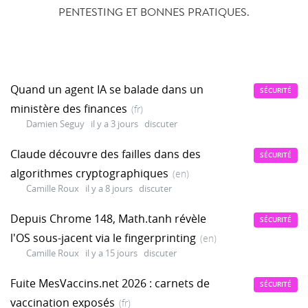
PENTESTING ET BONNES PRATIQUES.
Quand un agent IA se balade dans un
SÉCURITÉ
ministère des finances
(fr)
Damien Seguy
il y a 3 jours
discuter
Claude découvre des failles dans des
SÉCURITÉ
algorithmes cryptographiques
(en)
Camille Roux
il y a 8 jours
discuter
Depuis Chrome 148, Math.tanh révèle
SÉCURITÉ
l'OS sous-jacent via le fingerprinting
(en)
Camille Roux
il y a 15 jours
discuter
Fuite MesVaccins.net 2026 : carnets de
SÉCURITÉ
vaccination exposés
(fr)