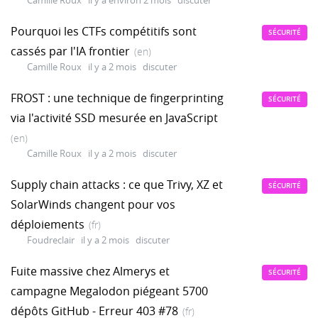
Camille Roux
il y a environ 2 mois
discuter
Pourquoi les CTFs compétitifs sont
SÉCURITÉ
cassés par l'IA frontier
(en)
Camille Roux
il y a 2 mois
discuter
FROST : une technique de fingerprinting
SÉCURITÉ
via l'activité SSD mesurée en JavaScript
(en)
Camille Roux
il y a 2 mois
discuter
Supply chain attacks : ce que Trivy, XZ et
SÉCURITÉ
SolarWinds changent pour vos
déploiements
(fr)
Foudreclair
il y a 2 mois
discuter
Fuite massive chez Almerys et
SÉCURITÉ
campagne Megalodon piégeant 5700
dépôts GitHub - Erreur 403 #78
(fr)