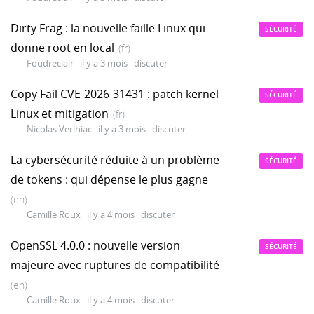
Dirty Frag : la nouvelle faille Linux qui
SÉCURITÉ
donne root en local
(fr)
Foudreclair
il y a 3 mois
discuter
Copy Fail CVE-2026-31431 : patch kernel
SÉCURITÉ
Linux et mitigation
(fr)
Nicolas Verlhiac
il y a 3 mois
discuter
La cybersécurité réduite à un problème
SÉCURITÉ
de tokens : qui dépense le plus gagne
(en)
Camille Roux
il y a 4 mois
discuter
OpenSSL 4.0.0 : nouvelle version
SÉCURITÉ
majeure avec ruptures de compatibilité
(en)
Camille Roux
il y a 4 mois
discuter