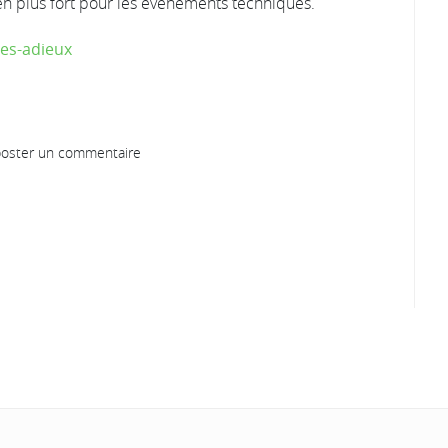
n plus fort pour les événements techniques.
ses-adieux
oster un commentaire