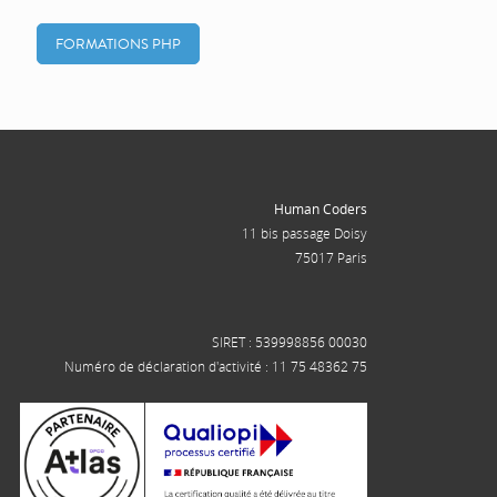
FORMATIONS PHP
Human Coders
11 bis passage Doisy
75017 Paris
SIRET : 539998856 00030
Numéro de déclaration d'activité : 11 75 48362 75