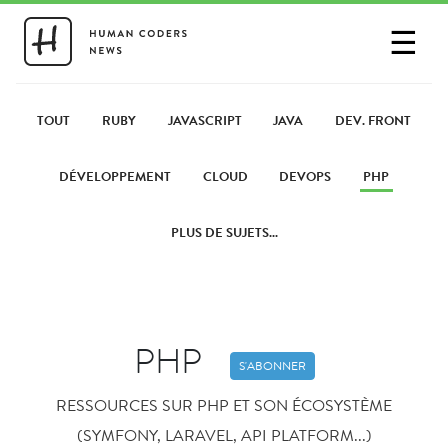
☰
SE CONNECTER
PARTAGER UN LIEN
TOUT
RUBY
JAVASCRIPT
JAVA
DEV. FRONT
DÉVELOPPEMENT
CLOUD
DEVOPS
PHP
PLUS DE SUJETS...
PHP
S'ABONNER
RESSOURCES SUR PHP ET SON ÉCOSYSTÈME
(SYMFONY, LARAVEL, API PLATFORM...)