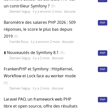
un contrôleur Symfony ?
(fr)
Damien Seguy
il y a environ 2 mois
discuter
Baromètre des salaires PHP 2026 : 509
PHP
réponses, le score le plus bas depuis
2019
(fr)
Camille Roux
il y a environ 2 mois
discuter
⬆️ Nouveautés de Symfony 8.1
(fr)
PHP
Damien Seguy
il y a 2 mois
discuter
FrankenPHP et Symfony : HttpKernel,
PHP
Workflow et Lock face au worker mode
(fr)
Damien Seguy
il y a 2 mois
discuter
Laravel PAO, un framework web PHP
PHP
libre et open source, offre des résultats