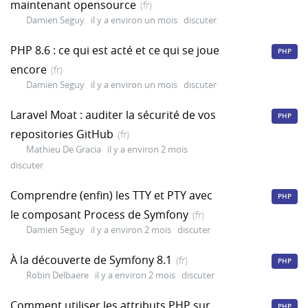
maintenant opensource
(fr)
Damien Seguy
il y a environ un mois
discuter
PHP 8.6 : ce qui est acté et ce qui se joue
PHP
encore
(fr)
Damien Seguy
il y a environ un mois
discuter
Laravel Moat : auditer la sécurité de vos
PHP
repositories GitHub
(fr)
Mathieu De Gracia
il y a environ 2 mois
discuter
Comprendre (enfin) les TTY et PTY avec
PHP
le composant Process de Symfony
(fr)
Damien Seguy
il y a environ 2 mois
discuter
À la découverte de Symfony 8.1
(fr)
PHP
Robin Delbaere
il y a environ 2 mois
discuter
Comment utiliser les attributs PHP sur
PHP