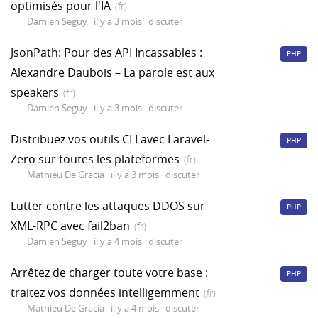
optimisés pour l'IA
(fr)
Damien Seguy
il y a 3 mois
discuter
JsonPath: Pour des API Incassables :
PHP
Alexandre Daubois – La parole est aux
speakers
(fr)
Damien Seguy
il y a 3 mois
discuter
Distribuez vos outils CLI avec Laravel-
PHP
Zero sur toutes les plateformes
(fr)
Mathieu De Gracia
il y a 3 mois
discuter
Lutter contre les attaques DDOS sur
PHP
XML-RPC avec fail2ban
(fr)
Damien Seguy
il y a 4 mois
discuter
Arrêtez de charger toute votre base :
PHP
traitez vos données intelligemment
(fr)
Mathieu De Gracia
il y a 4 mois
discuter