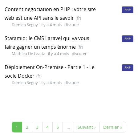
Content negociation en PHP : votre site
PHP
web est une API sans le savoir
(fr)
Damien Seguy
il y a 4 mois
discuter
Statamic : le CMS Laravel qui va vous
PHP
faire gagner un temps énorme
(fr)
Mathieu De Gracia
il y a 4 mois
discuter
Déploiement On-Premise - Partie 1 - Le
PHP
socle Docker
(fr)
Damien Seguy
il y a 4 mois
discuter
1
2
3
4
5
…
Suivant ›
Dernier »