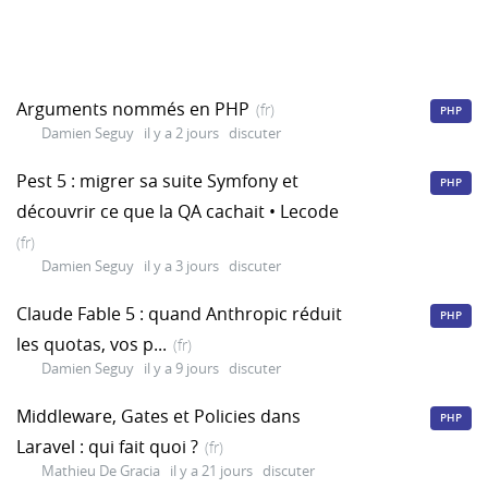
Arguments nommés en PHP
(fr)
PHP
Damien Seguy
il y a 2 jours
discuter
Pest 5 : migrer sa suite Symfony et
PHP
découvrir ce que la QA cachait • Lecode
(fr)
Damien Seguy
il y a 3 jours
discuter
Claude Fable 5 : quand Anthropic réduit
PHP
les quotas, vos p...
(fr)
Damien Seguy
il y a 9 jours
discuter
Middleware, Gates et Policies dans
PHP
Laravel : qui fait quoi ?
(fr)
Mathieu De Gracia
il y a 21 jours
discuter