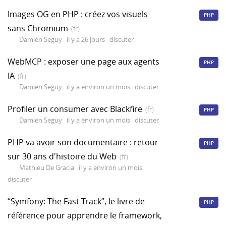
Images OG en PHP : créez vos visuels
PHP
sans Chromium
(fr)
Damien Seguy
il y a 26 jours
discuter
WebMCP : exposer une page aux agents
PHP
IA
(fr)
Damien Seguy
il y a environ un mois
discuter
Profiler un consumer avec Blackfire
(fr)
PHP
Damien Seguy
il y a environ un mois
discuter
PHP va avoir son documentaire : retour
PHP
sur 30 ans d'histoire du Web
(fr)
Mathieu De Gracia
il y a environ un mois
discuter
“Symfony: The Fast Track”, le livre de
PHP
référence pour apprendre le framework,