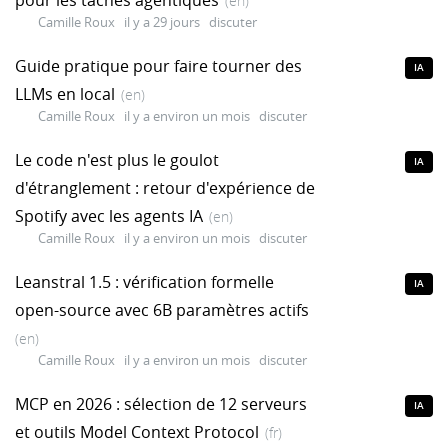
(en)
Camille Roux
il y a 29 jours
discuter
Guide pratique pour faire tourner des
IA
LLMs en local
(en)
Camille Roux
il y a environ un mois
discuter
Le code n'est plus le goulot
IA
d'étranglement : retour d'expérience de
Spotify avec les agents IA
(en)
Camille Roux
il y a environ un mois
discuter
Leanstral 1.5 : vérification formelle
IA
open-source avec 6B paramètres actifs
(en)
Camille Roux
il y a environ un mois
discuter
MCP en 2026 : sélection de 12 serveurs
IA
et outils Model Context Protocol
(fr)