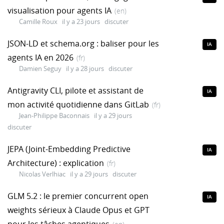
visualisation pour agents IA
(en)
Camille Roux
il y a 23 jours
discuter
JSON-LD et schema.org : baliser pour les
IA
agents IA en 2026
(fr)
Damien Seguy
il y a 28 jours
discuter
Antigravity CLI, pilote et assistant de
IA
mon activité quotidienne dans GitLab
(fr)
Jean-Philippe Baconnais
il y a 29 jours
discuter
JEPA (Joint-Embedding Predictive
IA
Architecture) : explication
(fr)
Nicolas Verlhiac
il y a 29 jours
discuter
GLM 5.2 : le premier concurrent open
IA
weights sérieux à Claude Opus et GPT
pour les tâches agentiques