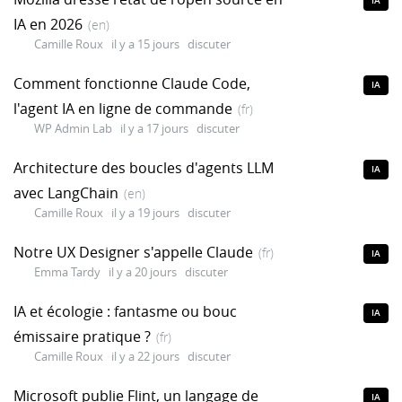
IA
IA en 2026
(en)
Camille Roux
il y a 15 jours
discuter
Comment fonctionne Claude Code,
IA
l'agent IA en ligne de commande
(fr)
WP Admin Lab
il y a 17 jours
discuter
Architecture des boucles d'agents LLM
IA
avec LangChain
(en)
Camille Roux
il y a 19 jours
discuter
Notre UX Designer s'appelle Claude
(fr)
IA
Emma Tardy
il y a 20 jours
discuter
IA et écologie : fantasme ou bouc
IA
émissaire pratique ?
(fr)
Camille Roux
il y a 22 jours
discuter
Microsoft publie Flint, un langage de
IA