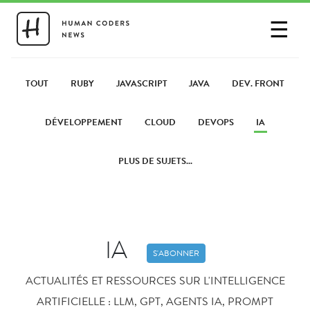
☰
SE CONNECTER
PARTAGER UN LIEN
TOUT
RUBY
JAVASCRIPT
JAVA
DEV. FRONT
DÉVELOPPEMENT
CLOUD
DEVOPS
IA
PLUS DE SUJETS...
IA
S'ABONNER
ACTUALITÉS ET RESSOURCES SUR L'INTELLIGENCE
ARTIFICIELLE : LLM, GPT, AGENTS IA, PROMPT