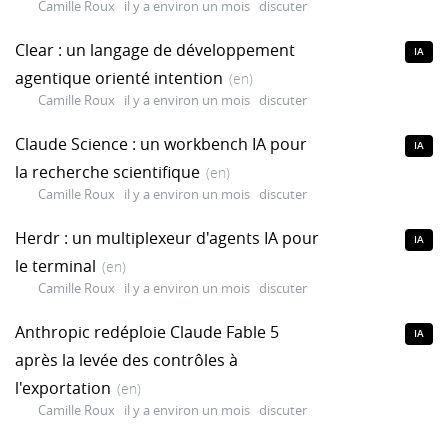
Camille Roux
il y a environ un mois
discuter
Clear : un langage de développement
IA
agentique orienté intention
(en)
Camille Roux
il y a environ un mois
discuter
Claude Science : un workbench IA pour
IA
la recherche scientifique
(en)
Camille Roux
il y a environ un mois
discuter
Herdr : un multiplexeur d'agents IA pour
IA
le terminal
(en)
Camille Roux
il y a environ un mois
discuter
Anthropic redéploie Claude Fable 5
IA
après la levée des contrôles à
l'exportation
(en)
Camille Roux
il y a environ un mois
discuter