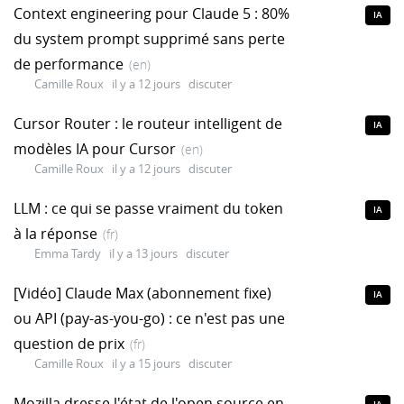
Context engineering pour Claude 5 : 80%
IA
du system prompt supprimé sans perte
de performance
(en)
Camille Roux
il y a 12 jours
discuter
Cursor Router : le routeur intelligent de
IA
modèles IA pour Cursor
(en)
Camille Roux
il y a 12 jours
discuter
LLM : ce qui se passe vraiment du token
IA
à la réponse
(fr)
Emma Tardy
il y a 13 jours
discuter
[Vidéo] Claude Max (abonnement fixe)
IA
ou API (pay-as-you-go) : ce n'est pas une
question de prix
(fr)
Camille Roux
il y a 15 jours
discuter
Mozilla dresse l'état de l'open source en