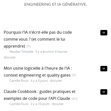
ENGINEERING ET IA GÉNÉRATIVE.
Pourquoi l'IA n'écrit-elle pas du code
IA
comme vous ? (et comment le lui
apprendre)
(fr)
Neullas Timotée
il y a environ 4 heures
discuter
Mon usine logicielle à l'heure de l'IA :
IA
context engineering et quality gates
(fr)
Camille Roux
il y a 6 jours
discuter
Claude Cookbook : guides pratiques et
IA
exemples de code pour l'API Claude
(en)
Camille Roux
il y a 10 jours
discuter