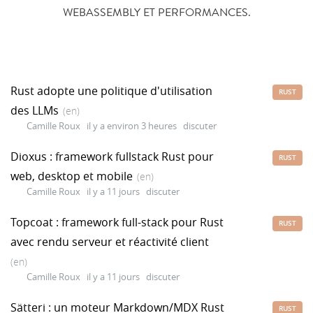
WEBASSEMBLY ET PERFORMANCES.
Rust adopte une politique d'utilisation
RUST
des LLMs
(en)
Camille Roux
il y a environ 3 heures
discuter
Dioxus : framework fullstack Rust pour
RUST
web, desktop et mobile
(en)
Camille Roux
il y a 11 jours
discuter
Topcoat : framework full-stack pour Rust
RUST
avec rendu serveur et réactivité client
(en)
Camille Roux
il y a 11 jours
discuter
Sätteri : un moteur Markdown/MDX Rust
RUST