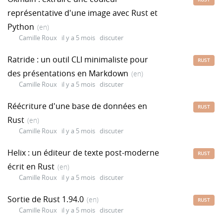
représentative d'une image avec Rust et
Python
(en)
Camille Roux
il y a 5 mois
discuter
Ratride : un outil CLI minimaliste pour
RUST
des présentations en Markdown
(en)
Camille Roux
il y a 5 mois
discuter
Réécriture d'une base de données en
RUST
Rust
(en)
Camille Roux
il y a 5 mois
discuter
Helix : un éditeur de texte post-moderne
RUST
écrit en Rust
(en)
Camille Roux
il y a 5 mois
discuter
Sortie de Rust 1.94.0
(en)
RUST
Camille Roux
il y a 5 mois
discuter