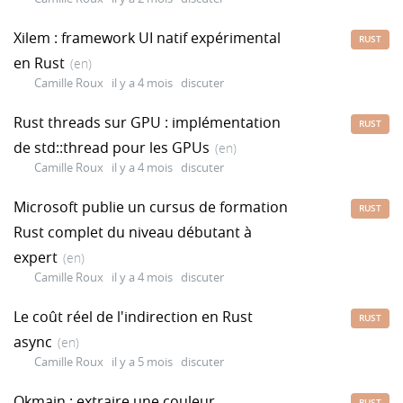
Xilem : framework UI natif expérimental
RUST
en Rust
(en)
Camille Roux
il y a 4 mois
discuter
Rust threads sur GPU : implémentation
RUST
de std::thread pour les GPUs
(en)
Camille Roux
il y a 4 mois
discuter
Microsoft publie un cursus de formation
RUST
Rust complet du niveau débutant à
expert
(en)
Camille Roux
il y a 4 mois
discuter
Le coût réel de l'indirection en Rust
RUST
async
(en)
Camille Roux
il y a 5 mois
discuter
Okmain : extraire une couleur
RUST