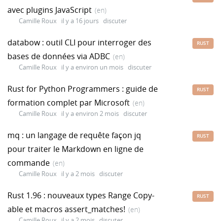
avec plugins JavaScript
(en)
Camille Roux
il y a 16 jours
discuter
databow : outil CLI pour interroger des
RUST
bases de données via ADBC
(en)
Camille Roux
il y a environ un mois
discuter
Rust for Python Programmers : guide de
RUST
formation complet par Microsoft
(en)
Camille Roux
il y a environ 2 mois
discuter
mq : un langage de requête façon jq
RUST
pour traiter le Markdown en ligne de
commande
(en)
Camille Roux
il y a 2 mois
discuter
Rust 1.96 : nouveaux types Range Copy-
RUST
able et macros assert_matches!
(en)
Camille Roux
il y a 2 mois
discuter