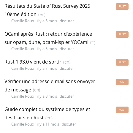
Résultats du State of Rust Survey 2025 :
RUST
10ème édition
(en)
Camille Roux
il y a 5 mois
discuter
OCaml après Rust : retour d’expérience
RUST
sur opam, dune, ocaml-lsp et YOCaml
(fr)
Camille Roux
il y a 5 mois
discuter
Rust 1.93.0 vient de sortir
(en)
RUST
Camille Roux
il y a 7 mois
discuter
Vérifier une adresse e-mail sans envoyer
RUST
de message
(en)
Camille Roux
il y a 8 mois
discuter
Guide complet du système de types et
RUST
des traits en Rust
(en)
Camille Roux
il y a 11 mois
discuter