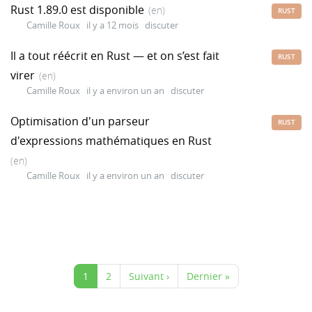
Rust 1.89.0 est disponible
(en)
RUST
Camille Roux
il y a 12 mois
discuter
Il a tout réécrit en Rust — et on s’est fait
RUST
virer
(en)
Camille Roux
il y a environ un an
discuter
Optimisation d'un parseur
RUST
d'expressions mathématiques en Rust
(en)
Camille Roux
il y a environ un an
discuter
1
2
Suivant ›
Dernier »