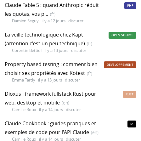
Claude Fable 5 : quand Anthropic réduit
PHP
les quotas, vos p...
(fr)
Damien Seguy
il y a 12 jours
discuter
La veille technologique chez Kapt
OPEN SOURCE
(attention c'est un peu technique)
(fr)
Corentin Bettiol
il y a 13 jours
discuter
Property based testing : comment bien
DÉVELOPPEMENT
choisir ses propriétés avec Kotest
(fr)
Emma Tardy
il y a 13 jours
discuter
Dioxus : framework fullstack Rust pour
RUST
web, desktop et mobile
(en)
Camille Roux
il y a 14 jours
discuter
Claude Cookbook : guides pratiques et
IA
exemples de code pour l'API Claude
(en)
Camille Roux
il y a 14 jours
discuter