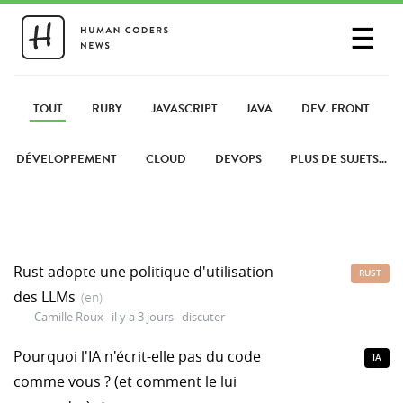
☰
SE CONNECTER
PARTAGER UN LIEN
TOUT
RUBY
JAVASCRIPT
JAVA
DEV. FRONT
DÉVELOPPEMENT
CLOUD
DEVOPS
PLUS DE SUJETS...
Rust adopte une politique d'utilisation
RUST
des LLMs
(en)
Camille Roux
il y a 3 jours
discuter
Pourquoi l'IA n'écrit-elle pas du code
IA
comme vous ? (et comment le lui