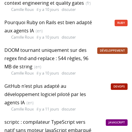
context engineering et quality gates
(fr)
Camille Roux
il y a 10 jours
discuter
Pourquoi Ruby on Rails est bien adapté
RUBY
aux agents IA
(en)
Camille Roux
il y a 10 jours
discuter
DOOM tournant uniquement sur des
DÉVELOPPEMENT
regex find-and-replace : 544 règles, 96
MB de string
(en)
Camille Roux
il y a 10 jours
discuter
GitHub n'est plus adapté au
DEVOPS
développement logiciel piloté par les
agents IA
(en)
Camille Roux
il y a 11 jours
discuter
scriptc : compilateur TypeScript vers
JAVASCRIPT
natif sans moteur JavaScript embarqué