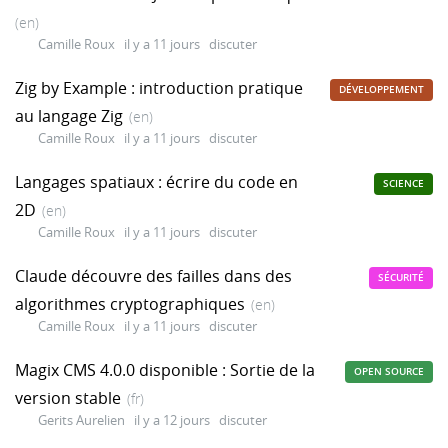
(en)
Camille Roux
il y a 11 jours
discuter
Zig by Example : introduction pratique
DÉVELOPPEMENT
au langage Zig
(en)
Camille Roux
il y a 11 jours
discuter
Langages spatiaux : écrire du code en
SCIENCE
2D
(en)
Camille Roux
il y a 11 jours
discuter
Claude découvre des failles dans des
SÉCURITÉ
algorithmes cryptographiques
(en)
Camille Roux
il y a 11 jours
discuter
Magix CMS 4.0.0 disponible : Sortie de la
OPEN SOURCE
version stable
(fr)
Gerits Aurelien
il y a 12 jours
discuter