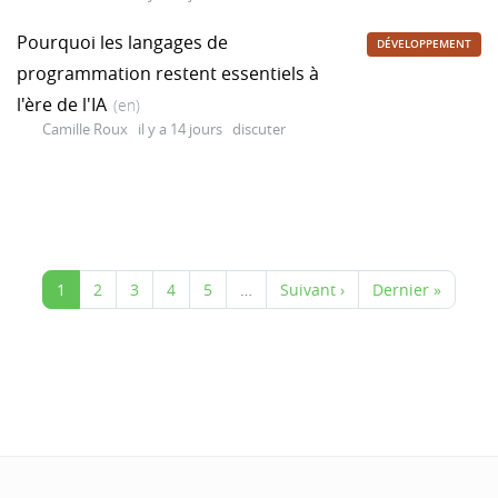
Pourquoi les langages de
DÉVELOPPEMENT
programmation restent essentiels à
l'ère de l'IA
(en)
Camille Roux
il y a 14 jours
discuter
1
2
3
4
5
…
Suivant ›
Dernier »