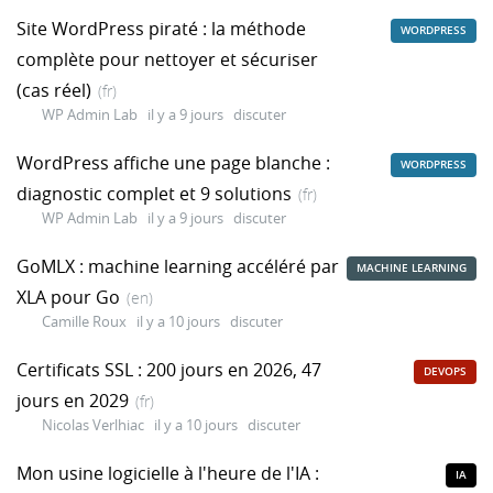
Site WordPress piraté : la méthode
WORDPRESS
complète pour nettoyer et sécuriser
(cas réel)
(fr)
WP Admin Lab
il y a 9 jours
discuter
WordPress affiche une page blanche :
WORDPRESS
diagnostic complet et 9 solutions
(fr)
WP Admin Lab
il y a 9 jours
discuter
GoMLX : machine learning accéléré par
MACHINE LEARNING
XLA pour Go
(en)
Camille Roux
il y a 10 jours
discuter
Certificats SSL : 200 jours en 2026, 47
DEVOPS
jours en 2029
(fr)
Nicolas Verlhiac
il y a 10 jours
discuter
Mon usine logicielle à l'heure de l'IA :
IA