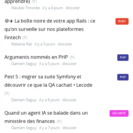
apprendre)
(fr)
Neullas Timotée
il y a 4 jours
discuter
🍪✈️ La boîte noire de votre app Rails : ce
RUBY
qu'on surveille sur nos plateformes
Fintech
(fr)
Melanie Rat
il y a 5 jours
discuter
Arguments nommés en PHP
(fr)
PHP
Damien Seguy
il y a 5 jours
discuter
Pest 5 : migrer sa suite Symfony et
PHP
découvrir ce que la QA cachait • Lecode
(fr)
Damien Seguy
il y a 6 jours
discuter
Quand un agent IA se balade dans un
SÉCURITÉ
ministère des finances
(fr)
Damien Seguy
il y a 7 jours
discuter