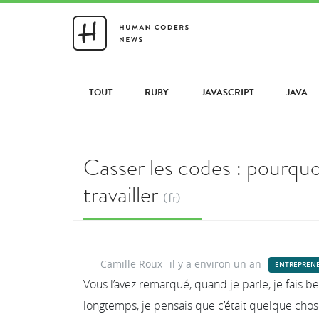
TOUT
RUBY
JAVASCRIPT
JAVA
Casser les codes : pourquo
travailler
(fr)
Camille Roux
il y a environ un an
ENTREPRENE
Vous l’avez remarqué, quand je parle, je fais 
longtemps, je pensais que c’était quelque cho