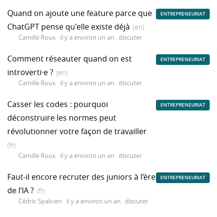
Quand on ajoute une feature parce que
ENTREPRENEURIAT
ChatGPT pense qu'elle existe déjà
(en)
Camille Roux
il y a environ un an
discuter
Comment réseauter quand on est
ENTREPRENEURIAT
introverti·e ?
(en)
Camille Roux
il y a environ un an
discuter
Casser les codes : pourquoi
ENTREPRENEURIAT
déconstruire les normes peut
révolutionner votre façon de travailler
(fr)
Camille Roux
il y a environ un an
discuter
Faut-il encore recruter des juniors à l’ère
ENTREPRENEURIAT
de l’IA ?
(fr)
Cédric Spalvieri
il y a environ un an
discuter