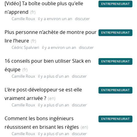
[Vidéo] Ta boîte oublie plus qu'elle
ENTREPRENEURIAT
n'apprend
(fr)
Camille Roux
il y a environ un an
discuter
Plus personne n’achète de montre pour
ENTREPRENEURIAT
lire l’heure
(fr)
Cédric Spalvieri
il y a environ un an
discuter
16 conseils pour bien utiliser Slack en
ENTREPRENEURIAT
équipe
(fr)
Camille Roux
il y a plus d'un an
discuter
L'ère post-développeur·se est-elle
ENTREPRENEURIAT
vraiment arrivée ?
(en)
Camille Roux
il y a plus d'un an
discuter
Comment les bons ingénieurs
ENTREPRENEURIAT
réussissent en brisant les règles
(en)
Camille Roux
il y a plus d'un an
discuter