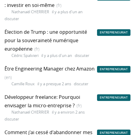
: investir en soi-même
(fr)
Nathanaël CHERRIER
il y a plus d'un an
discuter
Élection de Trump : une opportunité
ENTREPRENEURIAT
pour la souveraineté numérique
européenne
(fr)
Cédric Spalvieri
il y a plus d'un an
discuter
Être Engineering Manager chez Amazon
ENTREPRENEURIAT
(en)
Camille Roux
il y a presque 2 ans
discuter
Développeur freelance: Pourquoi
ENTREPRENEURIAT
envisager la micro-entreprise ?
(fr)
Nathanaël CHERRIER
il y a environ 2 ans
discuter
Comment j'ai cessé d'abandonner mes
ENTREPRENEURIAT