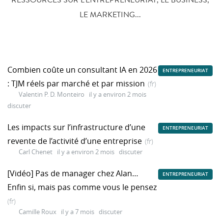
LE MARKETING...
Combien coûte un consultant IA en 2026
ENTREPRENEURIAT
: TJM réels par marché et par mission
(fr)
Valentin P. D. Monteiro
il y a environ 2 mois
discuter
Les impacts sur l’infrastructure d’une
ENTREPRENEURIAT
revente de l’activité d’une entreprise
(fr)
Carl Chenet
il y a environ 2 mois
discuter
[Vidéo] Pas de manager chez Alan…
ENTREPRENEURIAT
Enfin si, mais pas comme vous le pensez
(fr)
Camille Roux
il y a 7 mois
discuter