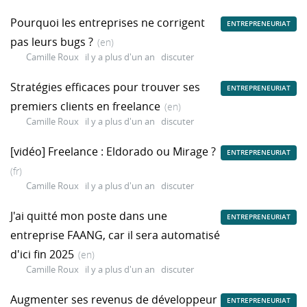
Pourquoi les entreprises ne corrigent
ENTREPRENEURIAT
pas leurs bugs ?
(en)
Camille Roux
il y a plus d'un an
discuter
Stratégies efficaces pour trouver ses
ENTREPRENEURIAT
premiers clients en freelance
(en)
Camille Roux
il y a plus d'un an
discuter
[vidéo] Freelance : Eldorado ou Mirage ?
ENTREPRENEURIAT
(fr)
Camille Roux
il y a plus d'un an
discuter
J'ai quitté mon poste dans une
ENTREPRENEURIAT
entreprise FAANG, car il sera automatisé
d'ici fin 2025
(en)
Camille Roux
il y a plus d'un an
discuter
Augmenter ses revenus de développeur
ENTREPRENEURIAT