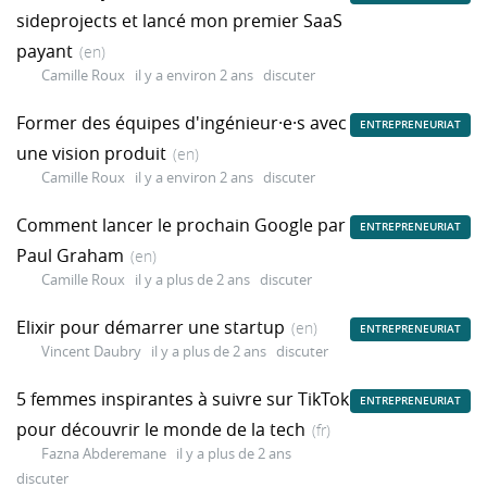
sideprojects et lancé mon premier SaaS
payant
(en)
Camille Roux
il y a environ 2 ans
discuter
Former des équipes d'ingénieur·e·s avec
ENTREPRENEURIAT
une vision produit
(en)
Camille Roux
il y a environ 2 ans
discuter
Comment lancer le prochain Google par
ENTREPRENEURIAT
Paul Graham
(en)
Camille Roux
il y a plus de 2 ans
discuter
Elixir pour démarrer une startup
(en)
ENTREPRENEURIAT
Vincent Daubry
il y a plus de 2 ans
discuter
5 femmes inspirantes à suivre sur TikTok
ENTREPRENEURIAT
pour découvrir le monde de la tech
(fr)
Fazna Abderemane
il y a plus de 2 ans
discuter