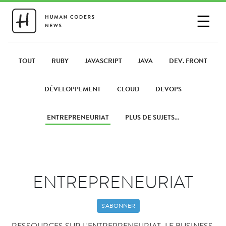
☰
SE CONNECTER
PARTAGER UN LIEN
TOUT
RUBY
JAVASCRIPT
JAVA
DEV. FRONT
DÉVELOPPEMENT
CLOUD
DEVOPS
ENTREPRENEURIAT
PLUS DE SUJETS...
ENTREPRENEURIAT
S'ABONNER
RESSOURCES SUR L'ENTREPRENEURIAT, LE BUSINESS,