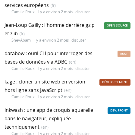
services européens
(fr)
Camille Roux
il y a environ 2 mois
discuter
Jean-Loup Gailly : l'homme derrière gzip
OPEN SOURCE
et zlib
(fr)
ShevAbam
il y a environ 2 mois
discuter
databow : outil CLI pour interroger des
RUST
bases de données via ADBC
(en)
Camille Roux
il y a environ 2 mois
discuter
kage : cloner un site web en version
DÉVELOPPEMENT
hors ligne sans JavaScript
(en)
Camille Roux
il y a environ 2 mois
discuter
Inkwash : une app de croquis aquarelle
DEV. FRONT
dans le navigateur, expliquée
techniquement
(en)
Camille Roux
il y a environ 2 mois
discuter