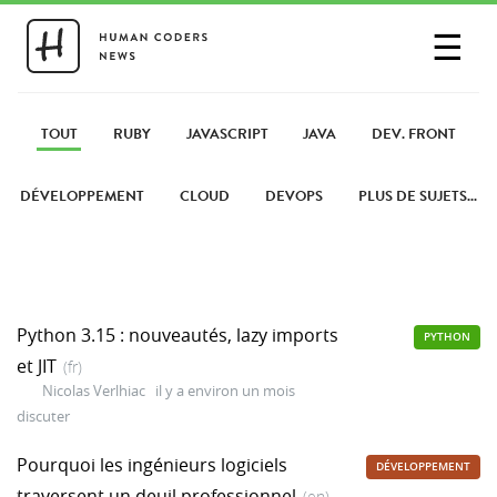
☰
SE CONNECTER
PARTAGER UN LIEN
TOUT
RUBY
JAVASCRIPT
JAVA
DEV. FRONT
DÉVELOPPEMENT
CLOUD
DEVOPS
PLUS DE SUJETS...
Python 3.15 : nouveautés, lazy imports
PYTHON
et JIT
(fr)
Nicolas Verlhiac
il y a environ un mois
discuter
Pourquoi les ingénieurs logiciels
DÉVELOPPEMENT
traversent un deuil professionnel
(en)