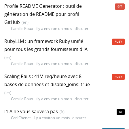
Profile README Generator : outil de
GIT
génération de README pour profil
GitHub
(en)
Camille Roux
il y a environ un mois
discuter
RubyLLM : un framework Ruby unifié
RUBY
pour tous les grands fournisseurs d'IA
(en)
Camille Roux
il y a environ un mois
discuter
Scaling Rails : 41M req/heure avec 8
RUBY
bases de données et disable_joins: true
(en)
Camille Roux
il y a environ un mois
discuter
L’I.A ne vous sauvera pas
(fr)
IA
Carl Chenet
il y a environ un mois
discuter