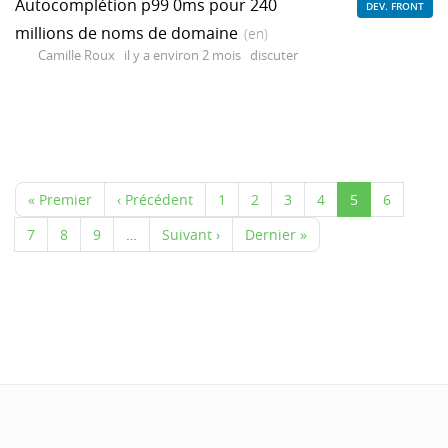
Autocomplétion p99 0ms pour 240
DEV. FRONT
millions de noms de domaine
(en)
Camille Roux
il y a environ 2 mois
discuter
« Premier
‹ Précédent
1
2
3
4
5
6
7
8
9
…
Suivant ›
Dernier »