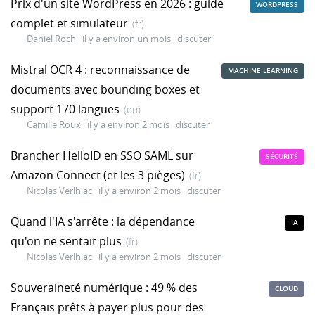
Prix d'un site WordPress en 2026 : guide
WORDPRESS
complet et simulateur
(fr)
Daniel Roch
il y a environ un mois
discuter
Mistral OCR 4 : reconnaissance de
MACHINE LEARNING
documents avec bounding boxes et
support 170 langues
(en)
Camille Roux
il y a environ 2 mois
discuter
Brancher HelloID en SSO SAML sur
SÉCURITÉ
Amazon Connect (et les 3 pièges)
(fr)
Nicolas Verlhiac
il y a environ 2 mois
discuter
Quand l'IA s'arrête : la dépendance
IA
qu'on ne sentait plus
(fr)
Nicolas Verlhiac
il y a environ 2 mois
discuter
Souveraineté numérique : 49 % des
CLOUD
Français prêts à payer plus pour des