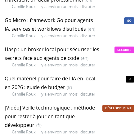
Camille Roux
il y a environ un mois
discuter
Go Micro : framework Go pour agents
GO
IA, services et workflows distribués
(en)
Camille Roux
il y a environ un mois
discuter
Hasp : un broker local pour sécuriser les
SÉCURITÉ
secrets face aux agents de code
(en)
Camille Roux
il y a environ un mois
discuter
Quel matériel pour faire de l'IA en local
IA
en 2026 : guide de budget
(fr)
Camille Roux
il y a environ un mois
discuter
[Vidéo] Veille technologique : méthode
DÉVELOPPEMENT
pour rester à jour en tant que
développeur
(fr)
Camille Roux
il y a environ un mois
discuter