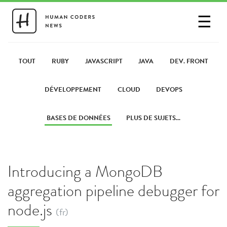
☰
SE CONNECTER
PARTAGER UN LIEN
TOUT
RUBY
JAVASCRIPT
JAVA
DEV. FRONT
DÉVELOPPEMENT
CLOUD
DEVOPS
BASES DE DONNÉES
PLUS DE SUJETS...
Introducing a MongoDB
aggregation pipeline debugger for
node.js
(fr)