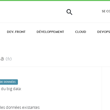
SE 
DEV. FRONT
DÉVELOPPEMENT
CLOUD
DEVOP
ta
(fr)
 DE DONNÉES
 du big data:
r des données existantes