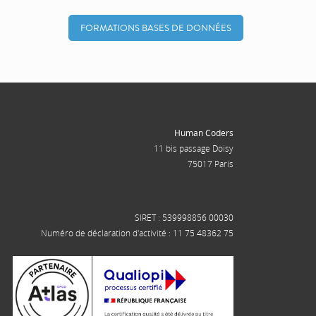
FORMATIONS BASES DE DONNÉES
Human Coders
11 bis passage Doisy
75017 Paris
SIRET : 539998856 00030
Numéro de déclaration d'activité : 11 75 48362 75