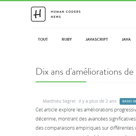
TOUT
RUBY
JAVASCRIPT
JAVA
Dix ans d'améliorations de
Matthieu Segret
il y a plus de 2 ans
BASES D
Cet article explore les améliorations progress
décennie, montrant des avancées significatives
des comparaisons empiriques sur différentes v