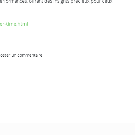
erformances, offrant des insights précieux pour ceux
er-time.html
oster un commentaire