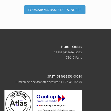
FORMATIONS BASES DE DONNÉES
Human Coders
11 bis passage Doisy
75017 Paris
SIRET : 539998856 00030
Numéro de déclaration d'activité : 11 75 48362 75