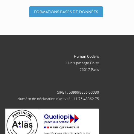
FORMATIONS BASES DE DONNÉES
Human Coders
11 bis passage Doisy
75017 Paris
SIRET : 539998856 00030
Numéro de déclaration d'activité : 11 75 48362 75