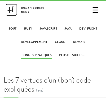
☰
SE CONNECTER
PARTAGER UN LIEN
TOUT
RUBY
JAVASCRIPT
JAVA
DEV. FRONT
DÉVELOPPEMENT
CLOUD
DEVOPS
BONNES PRATIQUES
PLUS DE SUJETS...
Les 7 vertues d'un (bon) code
expliquées
(en)