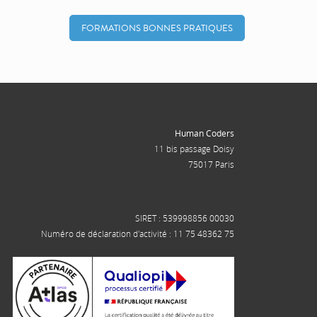
FORMATIONS BONNES PRATIQUES
Human Coders
11 bis passage Doisy
75017 Paris
SIRET : 539998856 00030
Numéro de déclaration d'activité : 11 75 48362 75