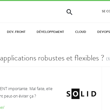
SE 
DEV. FRONT
DÉVELOPPEMENT
CLOUD
DEVOPS
plications robustes et flexibles ?
(f
NT importante. Mal faite, elle
t peut-on éviter ça ?
me/