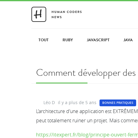
TOUT
RUBY
JAVASCRIPT
JAVA
Comment développer des ap
Léo D
il y a plus de 5 ans
BONNES PRATIQUES
L’architecture d’une application est EXTRÊMEME
peut totalement ruiner un projet. Mais commen
https://itexpert.fr/blog/principe-ouvert-fer