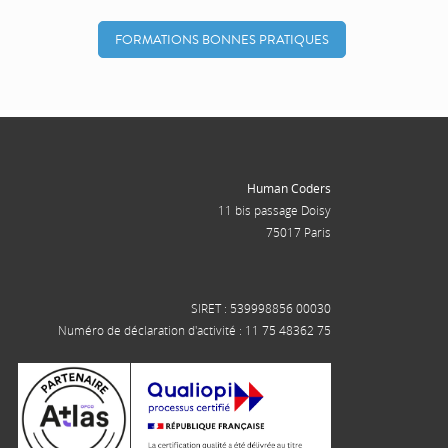
FORMATIONS BONNES PRATIQUES
Human Coders
11 bis passage Doisy
75017 Paris
SIRET : 539998856 00030
Numéro de déclaration d'activité : 11 75 48362 75