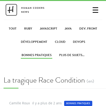
☰
SE CONNECTER
PARTAGER UN LIEN
TOUT
RUBY
JAVASCRIPT
JAVA
DEV. FRONT
DÉVELOPPEMENT
CLOUD
DEVOPS
BONNES PRATIQUES
PLUS DE SUJETS...
La tragique Race Condition
(en)
Camille Roux
il y a plus de 2 ans
BONNES PRATIQUES