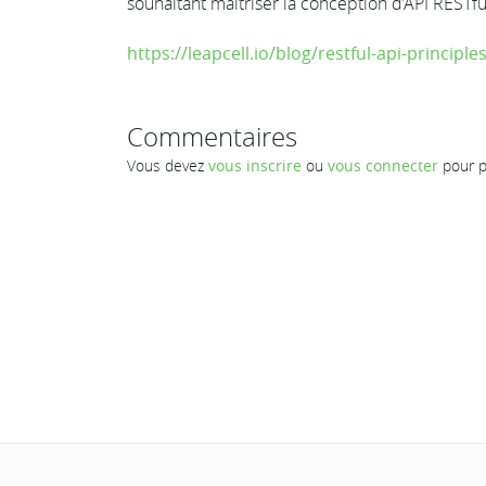
souhaitant maîtriser la conception d’API RESTf
https://leapcell.io/blog/restful-api-principl
Commentaires
Vous devez
vous inscrire
ou
vous connecter
pour p