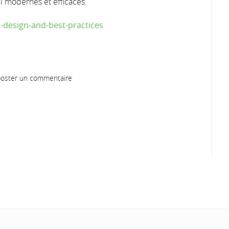
ul modernes et efficaces.
es-design-and-best-practices
oster un commentaire