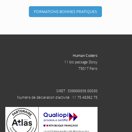
FORMATIONS BONNES PRATIQUES
Human Coders
11 bis passage Doisy
75017 Paris
SIRET : 539998856 00030
Numéro de déclaration d'activité : 11 75 48362 75