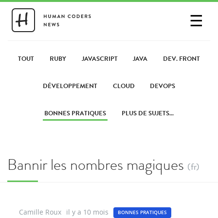
☰
SE CONNECTER
PARTAGER UN LIEN
TOUT
RUBY
JAVASCRIPT
JAVA
DEV. FRONT
DÉVELOPPEMENT
CLOUD
DEVOPS
BONNES PRATIQUES
PLUS DE SUJETS...
Bannir les nombres magiques
(fr)
Camille Roux
il y a 10 mois
BONNES PRATIQUES