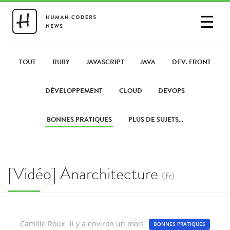
☰
SE CONNECTER
PARTAGER UN LIEN
TOUT
RUBY
JAVASCRIPT
JAVA
DEV. FRONT
DÉVELOPPEMENT
CLOUD
DEVOPS
BONNES PRATIQUES
PLUS DE SUJETS...
[Vidéo] Anarchitecture
(fr)
Camille Roux
il y a environ un mois
BONNES PRATIQUES