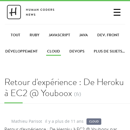
☰
SE CONNECTER
PARTAGER UN LIEN
TOUT
RUBY
JAVASCRIPT
JAVA
DEV. FRONT
DÉVELOPPEMENT
CLOUD
DEVOPS
PLUS DE SUJETS...
Retour d'expérience : De Heroku
à EC2 @ Youboox
(fr)
Mathieu Parisot
il y a plus de 11 ans
CLOUD
Retour d’expérience : De Heroku à EC2 @ Youboox par