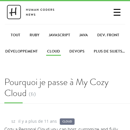
☰
SE CONNECTER
PARTAGER UN LIEN
TOUT
RUBY
JAVASCRIPT
JAVA
DEV. FRONT
DÉVELOPPEMENT
CLOUD
DEVOPS
PLUS DE SUJETS...
Pourquoi je passe à My Cozy
Cloud
(fr)
sz
il y a plus de 11 ans
CLOUD
Cozy a Personal Cloud you can host, customize and fully