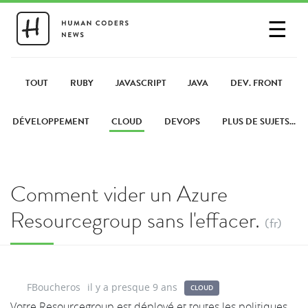
☰
SE CONNECTER
PARTAGER UN LIEN
TOUT
RUBY
JAVASCRIPT
JAVA
DEV. FRONT
DÉVELOPPEMENT
CLOUD
DEVOPS
PLUS DE SUJETS...
Comment vider un Azure
Resourcegroup sans l'effacer.
(fr)
FBoucheros
il y a presque 9 ans
CLOUD
Votre Resourcegroup est déployé et toutes les politiques