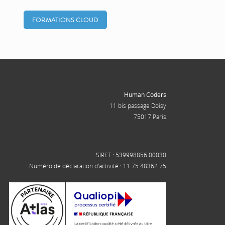
FORMATIONS CLOUD
Human Coders
11 bis passage Doisy
75017 Paris
SIRET : 539998856 00030
Numéro de déclaration d'activité : 11 75 48362 75