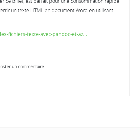
r ce billet, est parfait pour une consommation rapide.
vertir un texte HTML en document Word en utilisant
s-fichiers-texte-avec-pandoc-et-az...
oster un commentaire