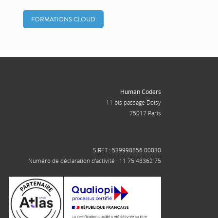
FORMATIONS CLOUD
Human Coders
11 bis passage Doisy
75017 Paris
SIRET : 539998856 00030
Numéro de déclaration d'activité : 11 75 48362 75