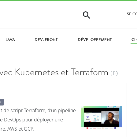
SE 
JAVA
DEV. FRONT
DÉVELOPPEMENT
CL
ec Kubernetes et Terraform
(fr)
D
t de script Terraform, d’un pipeline
ure DevOps pour déployer une
ure, AWS et GCP.