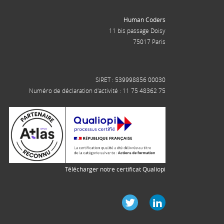
Human Coders
11 bis passage Doisy
75017 Paris
SIRET : 539998856 00030
Numéro de déclaration d'activité : 11 75 48362 75
Télécharger notre certificat Qualiopi