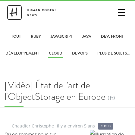
☰
SE CONNECTER
PARTAGER UN LIEN
TOUT
RUBY
JAVASCRIPT
JAVA
DEV. FRONT
DÉVELOPPEMENT
CLOUD
DEVOPS
PLUS DE SUJETS...
[Vidéo] État de l'art de
l'ObjectStorage en Europe
(fr)
Chaudier Christophe
il y a environ 5 ans
CLOUD
Où en sommes nous sur