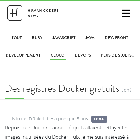
☰
SE CONNECTER
PARTAGER UN LIEN
TOUT
RUBY
JAVASCRIPT
JAVA
DEV. FRONT
DÉVELOPPEMENT
CLOUD
DEVOPS
PLUS DE SUJETS...
Des registres Docker gratuits
(en)
Nicolas Fränkel
il y a presque 5 ans
CLOUD
Depuis que Docker a annoncé qu’ils allaient nettoyer les
images inutilisées du Docker Hub, je me suis intéressé à