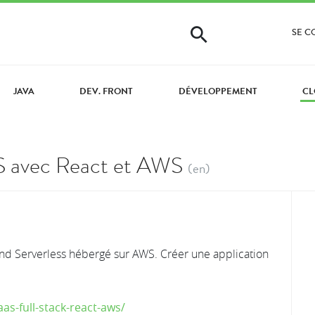
SE 
JAVA
DEV. FRONT
DÉVELOPPEMENT
CL
aS avec React et AWS
(en)
end Serverless hébergé sur AWS. Créer une application
as-full-stack-react-aws/