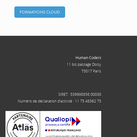
FORMATIONS CLOUD
Human Coders
11 bis passage Doisy
75017 Paris
SIRET : 539998856 00030
Numéro de déclaration d'activité : 11 75 48362 75