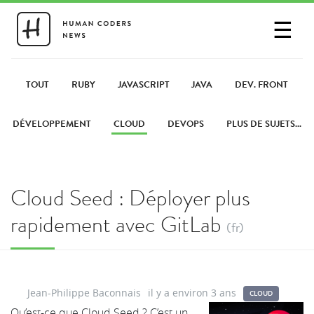
☰
SE CONNECTER
PARTAGER UN LIEN
TOUT
RUBY
JAVASCRIPT
JAVA
DEV. FRONT
DÉVELOPPEMENT
CLOUD
DEVOPS
PLUS DE SUJETS...
Cloud Seed : Déployer plus
rapidement avec GitLab
(fr)
Jean-Philippe Baconnais
il y a environ 3 ans
CLOUD
Qu’est-ce que Cloud Seed ? C’est un