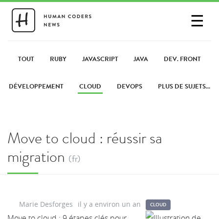
☰
SE CONNECTER
PARTAGER UN LIEN
TOUT
RUBY
JAVASCRIPT
JAVA
DEV. FRONT
DÉVELOPPEMENT
CLOUD
DEVOPS
PLUS DE SUJETS...
Move to cloud : réussir sa
migration
(fr)
Marie Desforges
il y a environ un an
CLOUD
Move to cloud : 9 étapes clés pour