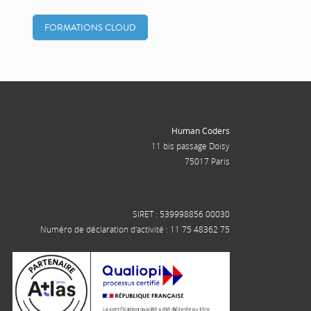
FORMATIONS CLOUD
Human Coders
11 bis passage Doisy
75017 Paris
SIRET : 539998856 00030
Numéro de déclaration d'activité : 11 75 48362 75