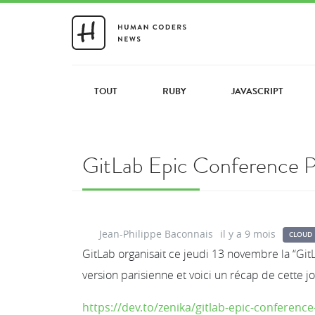
TOUT
RUBY
JAVASCRIPT
GitLab Epic Conference P
Jean-Philippe Baconnais
il y a 9 mois
CLOUD
GitLab organisait ce jeudi 13 novembre la “Gi
version parisienne et voici un récap de cette j
https://dev.to/zenika/gitlab-epic-conference