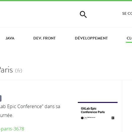
SE 
JAVA
DEV. FRONT
DÉVELOPPEMENT
CL
aris
(fr)
tLab Epic Conference” dans sa
ournée.
-paris-3678