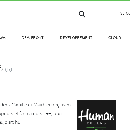
SE 
AVA
DEV. FRONT
DÉVELOPPEMENT
CLOUD
6
(fr)
rs, Camille et Matthieu reçoivent
peurs et formateurs C++, pour
aujourd’hui.