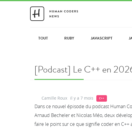
TOUT
RUBY
JAVASCRIPT
J
[Podcast] Le C++ en 202
Camille Roux
il y a 7 mois
C++
Dans ce nouvel épisode du podcast Human Code
Arnaud Becheler et Nicolas Méo, deux dévelop
faire le point sur ce que signifie coder en C++ 