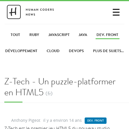
☰
SE CONNECTER
PARTAGER UN LIEN
TOUT
RUBY
JAVASCRIPT
JAVA
DEV. FRONT
DÉVELOPPEMENT
CLOUD
DEVOPS
PLUS DE SUJETS...
Z-Tech - Un puzzle-platformer
en HTML5
(fr)
Anthony Pigeot
il y a environ 14 ans
DEV. FRONT
Z-Tech est le premier jeu HTML5 du nouveau studio