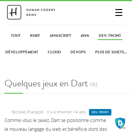
☰
SE CONNECTER
PARTAGER UN LIEN
TOUT
RUBY
JAVASCRIPT
JAVA
DEV. FRONT
DÉVELOPPEMENT
CLOUD
DEVOPS
PLUS DE SUJETS...
Quelques jeux en Dart
(fr)
Nicolas François
il y a environ 14 ans
DEV. FRONT
Comme vous le savez, Dart se positionne comme
le nouveau langage du web et bénéficie dont des