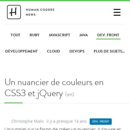
☰
SE CONNECTER
PARTAGER UN LIEN
TOUT
RUBY
JAVASCRIPT
JAVA
DEV. FRONT
DÉVELOPPEMENT
CLOUD
DEVOPS
PLUS DE SUJETS...
Un nuancier de couleurs en
CSS3 et jQuery
(en)
Christophe Malo
il y a presque 14 ans
DEV. FRONT
Un tutoriel sur la façon de créer un nuancier. Il s'ouvre et