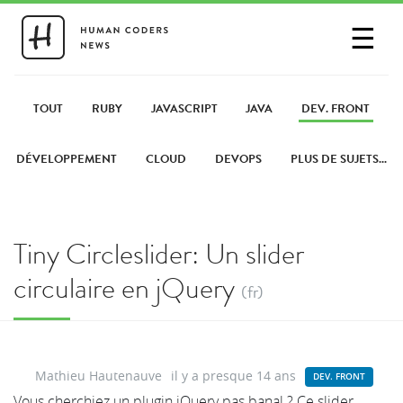
☰
SE CONNECTER
PARTAGER UN LIEN
TOUT
RUBY
JAVASCRIPT
JAVA
DEV. FRONT
DÉVELOPPEMENT
CLOUD
DEVOPS
PLUS DE SUJETS...
Tiny Circleslider: Un slider
circulaire en jQuery
(fr)
Mathieu Hautenauve
il y a presque 14 ans
DEV. FRONT
Vous cherchiez un plugin jQuery pas banal ? Ce slider