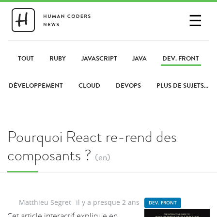
☰
SE CONNECTER
PARTAGER UN LIEN
TOUT
RUBY
JAVASCRIPT
JAVA
DEV. FRONT
DÉVELOPPEMENT
CLOUD
DEVOPS
PLUS DE SUJETS...
Pourquoi React re-rend des
composants ?
(en)
Matthieu Segret
il y a presque 2 ans
DEV. FRONT
Cet article interactif explique en