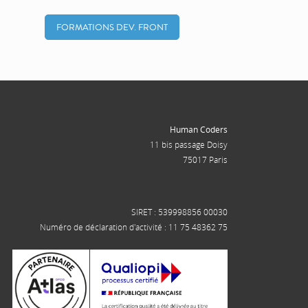
FORMATIONS DEV. FRONT
Human Coders
11 bis passage Doisy
75017 Paris
SIRET : 539998856 00030
Numéro de déclaration d'activité : 11 75 48362 75