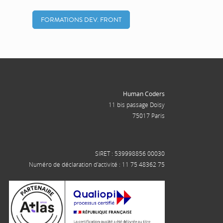
FORMATIONS DEV. FRONT
Human Coders
11 bis passage Doisy
75017 Paris
SIRET : 539998856 00030
Numéro de déclaration d'activité : 11 75 48362 75