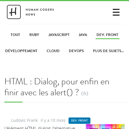
☰
SE CONNECTER
PARTAGER UN LIEN
TOUT
RUBY
JAVASCRIPT
JAVA
DEV. FRONT
DÉVELOPPEMENT
CLOUD
DEVOPS
PLUS DE SUJETS...
HTML : Dialog, pour enfin en
finir avec les alert() ?
(fr)
Ludovic Frank
il y a 10 mois
DEV. FRONT
L’élément HTML dialog, l’alternative