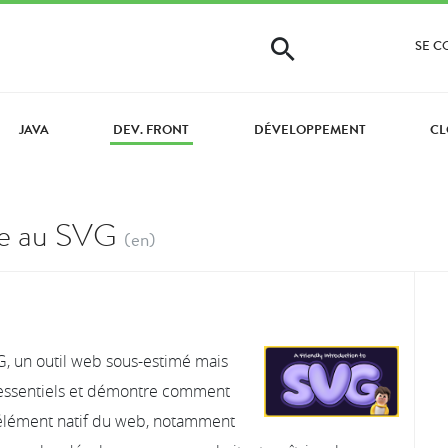
SE 
JAVA
DEV. FRONT
DÉVELOPPEMENT
CL
le au SVG
(en)
, un outil web sous-estimé mais
x essentiels et démontre comment
’élément natif du web, notamment