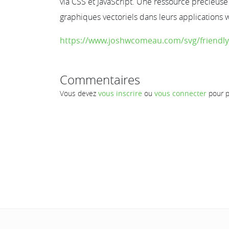
via CSS et JavaScript. Une ressource précieuse
graphiques vectoriels dans leurs applications 
https://www.joshwcomeau.com/svg/friendly-
Commentaires
Vous devez
vous inscrire
ou
vous connecter
pour p