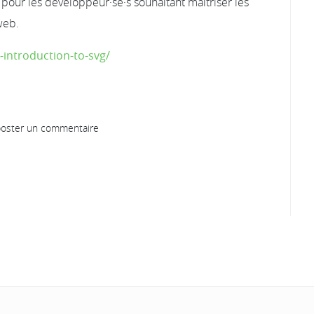
 pour les développeur·se·s souhaitant maîtriser les
web.
introduction-to-svg/
oster un commentaire