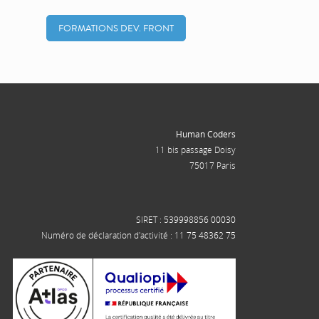
FORMATIONS DEV. FRONT
Human Coders
11 bis passage Doisy
75017 Paris
SIRET : 539998856 00030
Numéro de déclaration d'activité : 11 75 48362 75