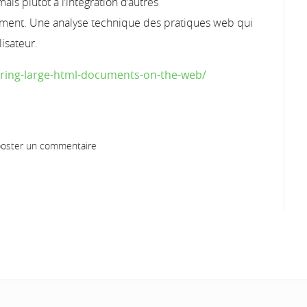
s plutôt à l’intégration d’autres
ument. Une analyse technique des pratiques web qui
isateur.
oring-large-html-documents-on-the-web/
oster un commentaire