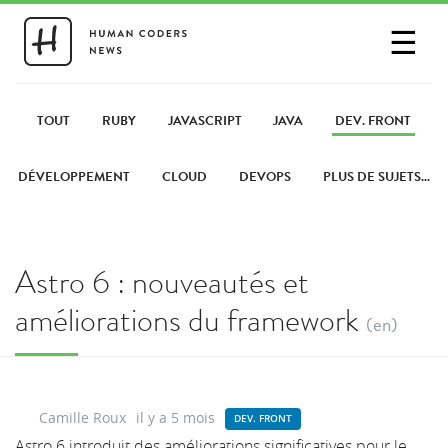
☰
SE CONNECTER
PARTAGER UN LIEN
TOUT
RUBY
JAVASCRIPT
JAVA
DEV. FRONT
DÉVELOPPEMENT
CLOUD
DEVOPS
PLUS DE SUJETS...
Astro 6 : nouveautés et
améliorations du framework
(en)
Camille Roux
il y a 5 mois
DEV. FRONT
Astro 6 introduit des améliorations significatives pour le